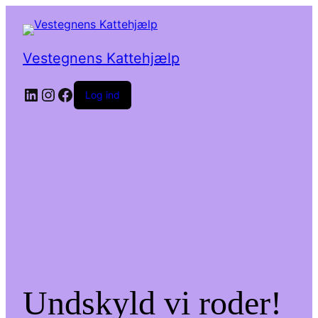
Vestegnens Kattehjælp
LinkedIn
Instagram
Facebook
Log ind
Undskyld vi roder!